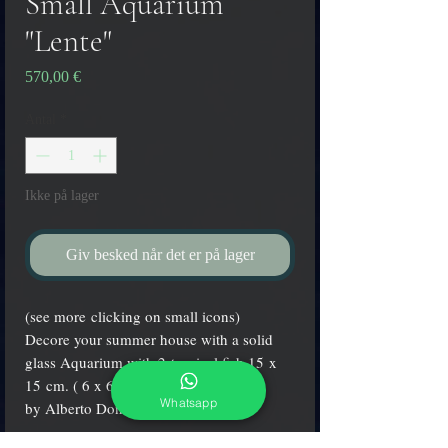
Small Aquarium
"Lente"
Pris
570,00 €
Antal
*
Ikke på lager
Giv besked når det er på lager
(see more clicking on small icons)
Decore your summer house with a solid
glass Aquarium with 2 tropical fish 15 x
15 cm. ( 6 x 6 inch.)
Whatsapp
by Alberto Donà maestro.