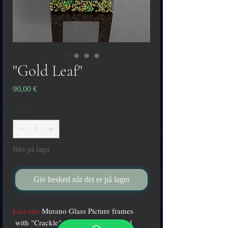
"Gold Leaf"
Pris
90,00 €
Antal
*
Ikke på lager
Giv besked når det er på lager
Last one
Murano Glass Picture frames
with "Crackle" effect Gold-black and