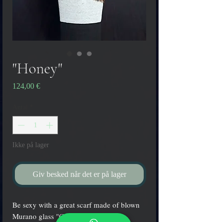
"Honey"
Pris
124,00 €
Antal
*
Ikke på lager
Giv besked når det er på lager
Be sexy with a great scarf made of blown
Murano glass "Conterie"!